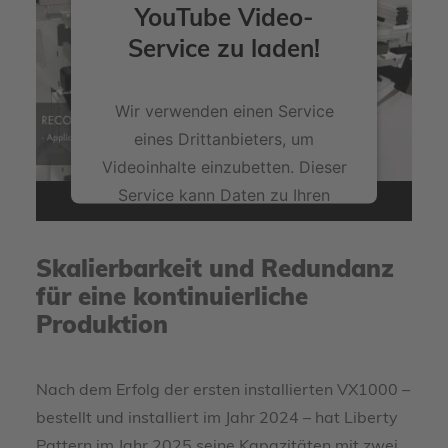
YouTube Video-
Service zu laden!
Wir verwenden einen Service
eines Drittanbieters, um
Videoinhalte einzubetten. Dieser
Service kann Daten zu Ihren
Aktivitäten sammeln. Bitte lesen
Sie die Details durch und stimmen
Skalierbarkeit und Redundanz
Sie der Nutzung des Service zu,
für eine kontinuierliche
um dieses Video anzusehen.
Produktion
Mehr Informationen
Nach dem Erfolg der ersten installierten VX1000 –
Akzeptieren
bestellt und installiert im Jahr 2024 – hat Liberty
powered by
Pattern im Jahr 2025 seine Kapazitäten mit zwei