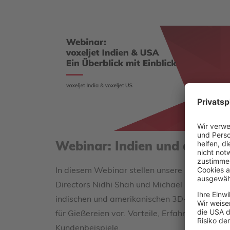
Webinar: Indien und die US
In diesem Webinar stellen unsere Managing
Directors Nidhi Shah und Michael Dougherty 
indischen und amerikanischen 3D-Druck Mark
für Gießereien vor. Vorteile, Erfahrungen und
Kundenbeispiele.