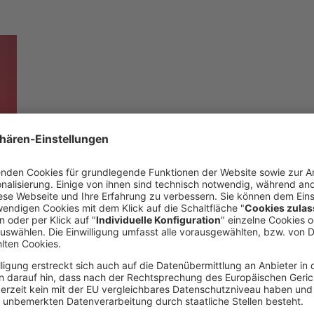
A
den
t