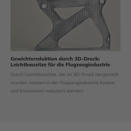
Gewichtsreduktion durch 3D-Druck:
3
Leichtbausitze für die Flugzeugindustrie
S
i
Durch Leichtbausitze, die im 3D-Druck hergestellt
Th
wurden, können in der Flugzeugindustrie Kosten
Bo
und Emissionen reduziert werden.
vo
Sc
Dr