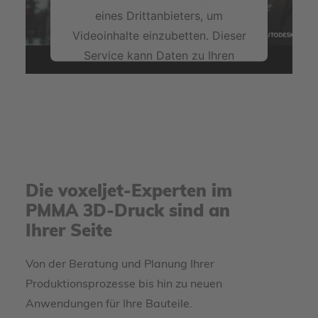
eines Drittanbieters, um
Videoinhalte einzubetten. Dieser
Service kann Daten zu Ihren
Aktivitäten sammeln. Bitte lesen
Sie die Details durch und stimmen
Sie der Nutzung des Service zu,
um dieses Video anzusehen.
Mehr Informationen
Die voxeljet-Experten im
Akzeptieren
PMMA 3D-Druck sind an
powered by
Ihrer Seite
Usercentrics Consent Management
Platform
Von der Beratung und Planung Ihrer
Produktionsprozesse bis hin zu neuen
Anwendungen für Ihre Bauteile.