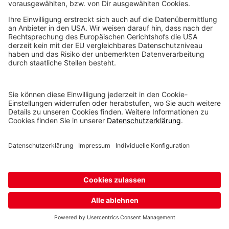
SCROLL UP
Industrielle 3D-Drucker
VX200
VX200 HSS
VX1000
VX1000 HSS
VX1300 X