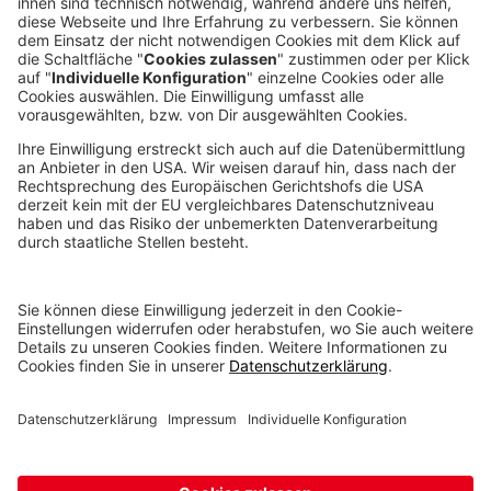
DIREKT ANRUFEN
voxeljet 3D Newsletter
Aktuelles aus der additiven Fertigung
NEWSLETTER ABONNIEREN
© voxeljet GmbH 2020