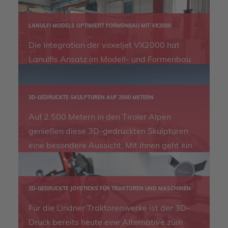
LANULFI MODELS OPTIMIERT FORMENBAU MIT VX2000
Die Integration der voxeljet VX2000 hat
Lanulfis Ansatz im Modell- und Formenbau
neu definiert. Sie bietet erhebliche
Reduzierungen der Durchlaufzeiten und
3D-GEDRUCKTE SKULPTUREN AUF 2500 METERN
verbessert die Gestaltungsmöglichkeiten.
Auf 2.500 Metern in den Tiroler Alpen
genießen diese 3D-gedruckten Skulpturen
eine besondere Aussicht. Mit ihnen geht ein
langer Traum des Tiroler Künstlers Magnus
Pöhacker in Erfüllung.
3D-GEDRUCKTE JOYSTICKS FÜR TRAKTOREN UND MASCHINEN
Für die Lindner Traktorenwerke ist der 3D-
Druck bereits heute eine Alternative zum