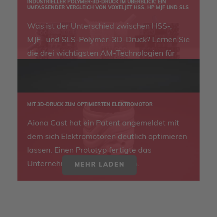
INDUSTRIELLER POLYMER-3D-DRUCK IM ÜBERBLICK: EIN
UMFASSENDER VERGLEICH VON VOXELJET HSS, HP MJF UND SLS
Was ist der Unterschied zwischen HSS-,
MJF- und SLS-Polymer-3D-Druck? Lernen Sie
die drei wichtigsten AM-Technologien für
Polymere in diesem umfassenden Vergleich
kennen.
MIT 3D-DRUCK ZUM OPTIMIERTEN ELEKTROMOTOR
Aiona Cast hat ein Patent angemeldet mit
dem sich Elektromotoren deutlich optimieren
lassen. Einen Prototyp fertigte das
Unternehmen mit 3D-Druck an.
MEHR LADEN