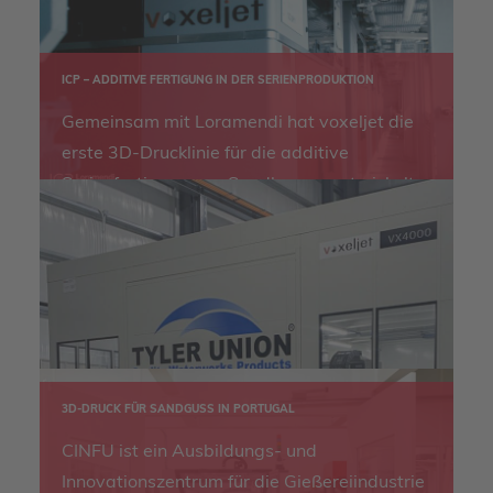
ICP – ADDITIVE FERTIGUNG IN DER SERIENPRODUKTION
Gemeinsam mit Loramendi hat voxeljet die
erste 3D-Drucklinie für die additive
Serienfertigung von Sandkernen entwickelt.
3D-DRUCK FÜR SANDGUSS IN PORTUGAL
CINFU ist ein Ausbildungs- und
Innovationszentrum für die Gießereiindustrie