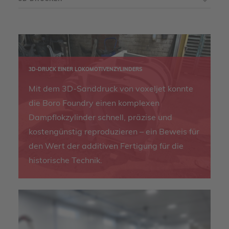
3D-DRUCK EINER LOKOMOTIVENZYLINDERS
Mit dem 3D-Sanddruck von voxeljet konnte
die Boro Foundry einen komplexen
Dampflokzylinder schnell, präzise und
kostengünstig reproduzieren – ein Beweis für
den Wert der additiven Fertigung für die
historische Technik.