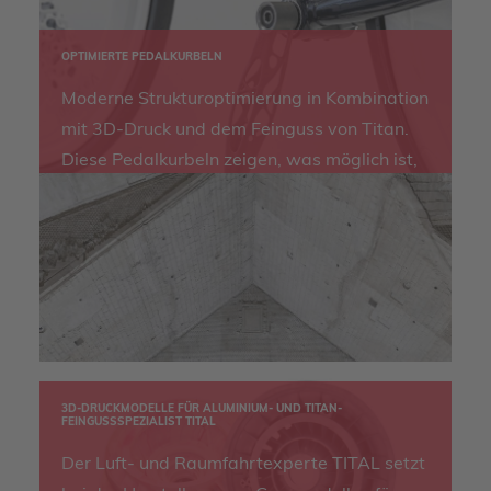
individuellen Verbindungsknoten für den
Glassteg herzustellen.
OPTIMIERTE PEDALKURBELN
Moderne Strukturoptimierung in Kombination
mit 3D-Druck und dem Feinguss von Titan.
Diese Pedalkurbeln zeigen, was möglich ist,
wenn bestehende Konstruktionsgrenzen
aufgehoben werden.
3D-DRUCKMODELLE FÜR ALUMINIUM- UND TITAN-
FEINGUSSSPEZIALIST TITAL
Der Luft- und Raumfahrtexperte TITAL setzt