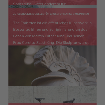
Spritzguss. Unter anderem für
individualisierte Joysticks und
3D-GEDRUCKTE MODELLE FÜR GROSSFORMATIGE SKULPTUREN
Bedienelemente Ihrer Traktoren.
The Embrace ist ein öffentliches Kunstwerk in
Boston zu Ehren und zur Erinnerung an das
Leben von Martin Luther King und seiner
Frau Coretta Scott King. Die Skulptur wurde
mit 3D-PMMA-Druck und Feinguss
hergestellt.