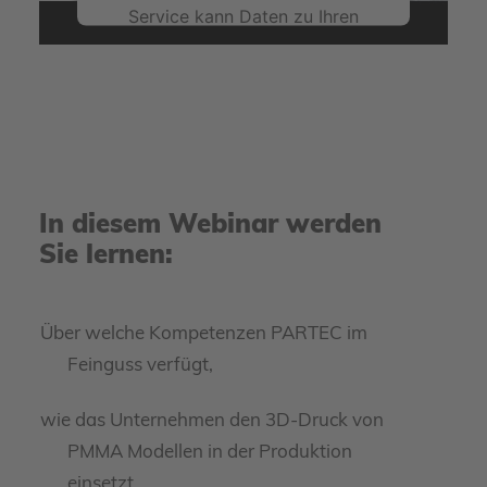
Service kann Daten zu Ihren
Aktivitäten sammeln. Bitte lesen
Sie die Details durch und stimmen
Sie der Nutzung des Service zu,
um dieses Video anzusehen.
Mehr Informationen
In diesem Webinar werden
Akzeptieren
Sie lernen:
powered by
Usercentrics Consent Management
Platform
Über welche Kompetenzen PARTEC im
Feinguss verfügt,
wie das Unternehmen den 3D-Druck von
PMMA Modellen in der Produktion
einsetzt,