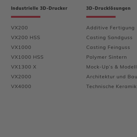
Industrielle 3D-Drucker
3D-Drucklösungen
VX200
Additive Fertigung
VX200 HSS
Casting Sandguss
VX1000
Casting Feinguss
VX1000 HSS
Polymer Sintern
VX1300 X
Mock-Up’s & Model
VX2000
Architektur und Ba
VX4000
Technische Keramik