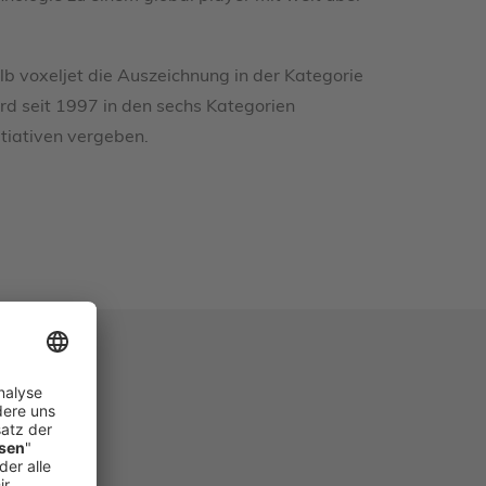
b voxeljet die Auszeichnung in der Kategorie
ird seit 1997 in den sechs Kategorien
tiativen vergeben.