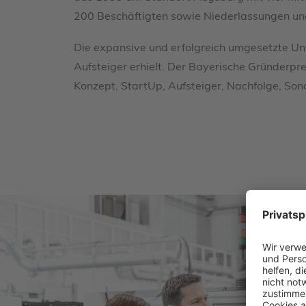
200 Beschäftigten sowie Niederlassungen un
Die expansive und erfolgreich umgesetzte Unt
Aufsteiger erhielt. Der Bayerische Gründerpre
Konzept, StartUp, Aufsteiger, Nachfolge, So