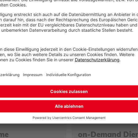
Möchten Sie mehr e
helfen Ihnen gerne 
KONTAKTIER
eme
on-Demand Dien