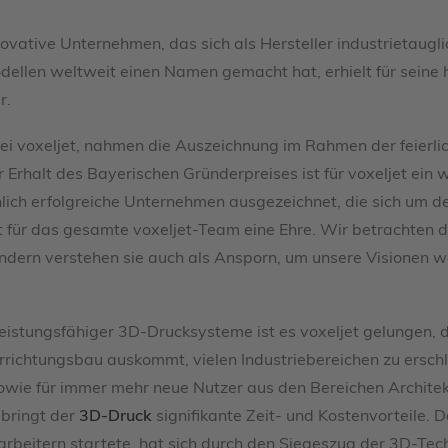
ovative Unternehmen, das sich als Hersteller industrietaugl
ellen weltweit einen Namen gemacht hat, erhielt für seine
r.
bei voxeljet, nahmen die Auszeichnung im Rahmen der feierl
rhalt des Bayerischen Gründerpreises ist für voxeljet ein w
lich erfolgreiche Unternehmen ausgezeichnet, die sich um 
ist für das gesamte voxeljet-Team eine Ehre. Wir betrachten 
ndern verstehen sie auch als Ansporn, um unsere Visionen wei
leistungsfähiger 3D-Drucksysteme ist es voxeljet gelungen, di
richtungsbau auskommt, vielen Industriebereichen zu erschl
ie für immer mehr neue Nutzer aus den Bereichen Architektu
 bringt der
3D-Druck
signifikante Zeit- und Kostenvorteile. 
beitern startete, hat sich durch den Siegeszug der 3D-Tech