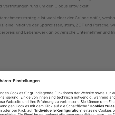
d Vertretungen rund um den Globus entwickelt.
ernehmensstrategie ist wohl einer der Gründe dafür, weshal
is, eine Initiative der Sparkassen, stern, ZDF und Porsche, w
nderpreis und Lebenswerk an bayerische Unternehmer und Ini
Kontakt