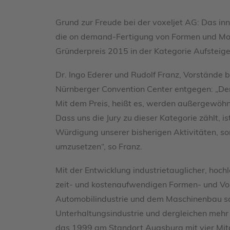
Grund zur Freude bei der voxeljet AG: Das inn
die on demand-Fertigung von Formen und Mod
Gründerpreis 2015 in der Kategorie Aufsteige
Dr. Ingo Ederer und Rudolf Franz, Vorstände 
Nürnberger Convention Center entgegen: „Der E
Mit dem Preis, heißt es, werden außergewöhn
Dass uns die Jury zu dieser Kategorie zählt, 
Würdigung unserer bisherigen Aktivitäten, so
umzusetzen“, so Franz.
Mit der Entwicklung industrietauglicher, hoch
zeit- und kostenaufwendigen Formen- und Vor
Automobilindustrie und dem Maschinenbau sow
Unterhaltungsindustrie und dergleichen mehr
das 1999 am Standort Augsburg mit vier Mitar