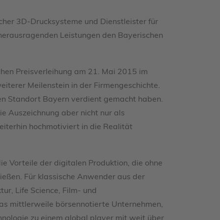
icher 3D-Drucksysteme und Dienstleister für
 herausragenden Leistungen den Bayerischen
ichen Preisverleihung am 21. Mai 2015 im
eiterer Meilenstein in der Firmengeschichte.
den Standort Bayern verdient gemacht haben.
die Auszeichnung aber nicht nur als
terhin hochmotiviert in die Realität
e Vorteile der digitalen Produktion, die ohne
ießen. Für klassische Anwender aus der
r, Life Science, Film- und
Das mittlerweile börsennotierte Unternehmen,
nologie zu einem global player mit weit über