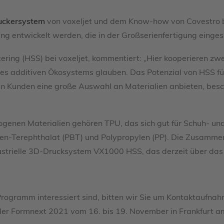
ckersystem
von voxeljet und dem Know-how von Covestro b
sung entwickelt werden, die in der Großserienfertigung einge
ering (HSS) bei voxeljet, kommentiert: „Hier kooperieren zwe
es additiven Ökosystems glauben. Das Potenzial von HSS für
ren Kunden eine große Auswahl an Materialien anbieten, bes
ogenen Materialien gehören TPU, das sich gut für Schuh- u
en-Terephthalat (PBT) und Polypropylen (PP). Die Zusammena
dustrielle 3D-Drucksystem VX1000 HSS, das derzeit über das
rogramm interessiert sind, bitten wir Sie um Kontaktaufnah
der Formnext 2021 vom 16. bis 19. November in Frankfurt a