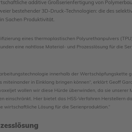
tschaftliche additive Großserienfertigung von Polymerbau
zweier bestehender 3D-Druck-Technologien: die des selektiv
 in Sachen Produktivität.
izierung eines thermoplastischen Polyurethanpulvers (TPU)
nden eine nahtlose Material- und Prozesslösung für die Se
arbeitungstechnologie innerhalb der Wertschöpfungskette g
s miteinander in Einklang bringen können“, erklärt Geoff Gar
xeljet wollen wir diese Hürde überwinden, da sie unserer M
n einschränkt. Hier bietet das HSS-Verfahren Herstellern d
e wirtschaftliche Lösung für die Serienproduktion.“
ozesslösung