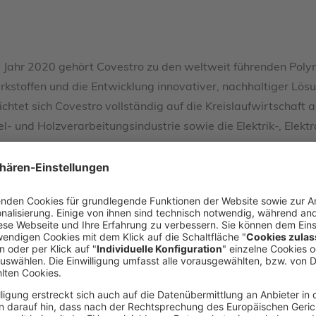
im Jahr 2020 gehört Covestro zu den weltweit führenden P
stoffen und die Entwicklung innovativer, nachhaltiger Lösun
chtet sich Covestro vollständig auf die Kreislaufwirtschaf
el- und Holzverarbeitungsindustrie sowie die Elektrik-, Elekt
metik, Gesundheit sowie die Chemieindustrie selbst. Per En
itende (umgerechnet auf Vollzeitstellen).
ung von Legacy-DSM auf am.covestro.com und Covestro auf 
ie Zukunft gerichtete Aussagen enthalten, die auf den ge
n. Verschiedene bekannte wie auch unbekannte Risiken, Un
e, die Finanzlage, die Entwicklung oder die Performance der
ktoren schließen diejenigen ein, die Covestro in veröffentl