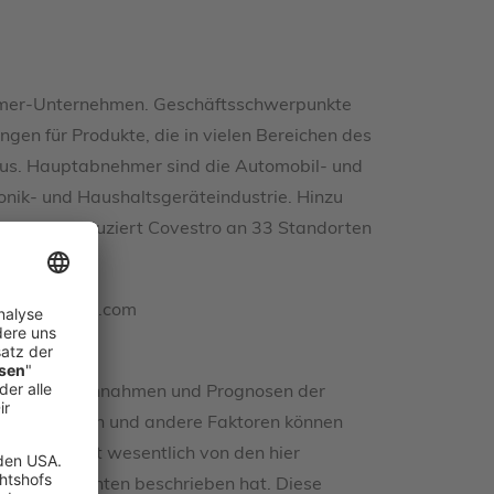
olymer-Unternehmen. Geschäftsschwerpunkte
gen für Produkte, die in vielen Bereichen des
t aus. Hauptabnehmer sind die Automobil- und
ronik- und Haushaltsgeräteindustrie. Hinzu
de 2020 produziert Covestro an 33 Standorten
www.covestro.com
genwärtigen Annahmen und Prognosen der
gewissheiten und andere Faktoren können
 Gesellschaft wesentlich von den hier
ichten Berichten beschrieben hat. Diese