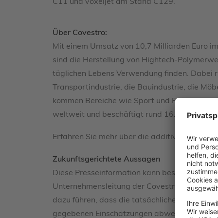
C11 und voxeljet am Stand C129.
Über Covestro:
Mit einem Umsatz von 10,7 Milliarden Euro 
sind die Herstellung von Hightech-Polymerwerk
täglichen Lebens Verwendung finden. Dabei ri
Transportindustrie, die Bauindustrie, die Möb
kommen Bereiche wie Sport und Freizeit, Kos
weltweit und beschäftigt rund 16.500 Mitarbe
Erfahren Sie mehr über die additive Fertig
Zukunftsgerichtete Aussagen
Diese Presseinformation kann bestimmte in d
Unternehmensleitung der Covestro AG beruhe
dazu führen, dass die tatsächlichen Ergebniss
gegebenen Einschätzungen abweichen. Diese Fa