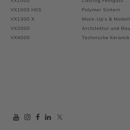
VX1000
Casting Feinguss
VX1000 HSS
Polymer Sintern
VX1300 X
Mock-Up’s & Model
VX2000
Architektur und Ba
VX4000
Technische Keramik