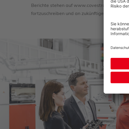
Berichte stehen auf www.covestro.com zur Ver
fortzuschreiben und an zukünftige Ereigniss