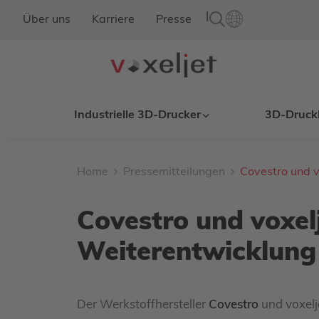
|
Über uns
Karriere
Presse
Industrielle 3D-Drucker
3D-Druck
Home
Pressemitteilungen
Covestro und v
Covestro und voxel
Weiterentwicklung 
Der Werkstoffhersteller
Covestro
und voxelj