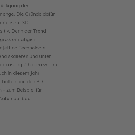
 Rückgang der
enge. Die Gründe dafür
für unsere 3D-
sitiv. Denn der Trend
 großformatigen
r Jetting Technologie
end skalieren und unter
gacastings“ haben wir im
ch in diesem Jahr
rhalten, die den 3D-
 – zum Beispiel für
 Automobilbau –