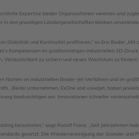
 fachliche Expertise beider Organisationen vereinen und zugl
er in den jeweiligen Ländergesellschaften bleiben unveränder
n Stabilität und Kontinuität profitieren,“ so Eric Bader „M
et’s Kompetenzen im großformatigen industriellen 3D-Druck 
, Verlässlichkeit zu sichern und neues Wachstum zu fördern.
ten Namen im industriellen Binder-Jet-Verfahren und im gro
th. „Beide Unternehmen, ExOne und voxeljet, haben jeweil
rung beabsichtigen wir, Innovationen schneller voranzutre
olding beizutreten,“ sagt Rudolf Franz. „Seit Jahrzehnten ha
tandards gesetzt. Die Wiedervereinigung der Gründer und Pi