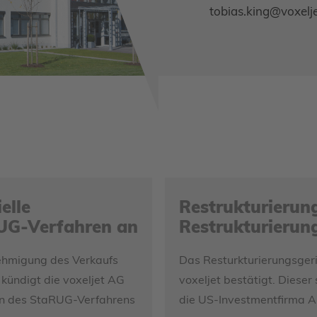
tobias.king@voxelje
elle
Restrukturierung
RUG-Verfahren an
Restrukturieru
hmigung des Verkaufs
Das Resturkturierungsger
kündigt die voxeljet AG
voxeljet bestätigt. Dieser 
men des StaRUG-Verfahrens
die US-Investmentfirma A