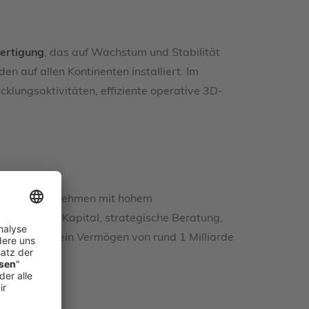
Fertigung
, das auf Wachstum und Stabilität
n auf allen Kontinenten installiert. Im
ungsaktivitäten, effiziente operative 3D-
chnologieunternehmen mit hohem
onen durch Kapital, strategische Beratung,
zu Partners ein Vermögen von rund 1 Milliarde