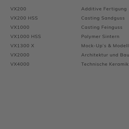
VX200
Additive Fertigung
VX200 HSS
Casting Sandguss
VX1000
Casting Feinguss
VX1000 HSS
Polymer Sintern
VX1300 X
Mock-Up’s & Model
VX2000
Architektur und Ba
VX4000
Technische Keramik