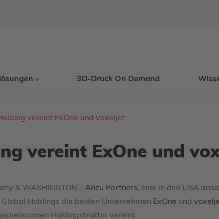
lösungen
3D-Druck On Demand
Wiss
olding vereint ExOne und voxeljet
ng vereint ExOne und vox
many & WASHINGTON –
Anzu Partners
, eine in den USA ansä
e Global Holdings die beiden Unternehmen
ExOne
und
voxelj
r gemeinsamen Holdingstruktur vereint.