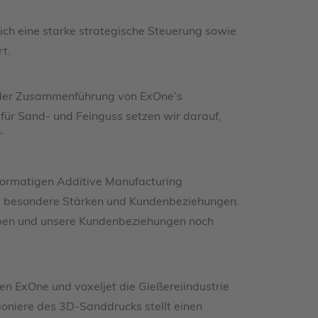
eich eine starke strategische Steuerung sowie
t.
it der Zusammenführung von ExOne’s
für Sand- und Feinguss setzen wir darauf,
“
ßformatigen Additive Manufacturing
s besondere Stärken und Kundenbeziehungen.
iben und unsere Kundenbeziehungen noch
ben ExOne und voxeljet die Gießereiindustrie
oniere des 3D-Sanddrucks stellt einen