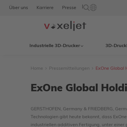
|
Über uns
Karriere
Presse
Industrielle 3D-Drucker
3D-Druck
Home
Pressemitteilungen
ExOne Global H
ExOne Global Holdi
GERSTHOFEN, Germany & FRIEDBERG, Ger
Technologien gibt heute bekannt, dass ExOn
industriellen additiven Fertigung, unter eine