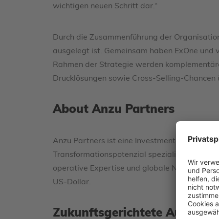
wichtigen neuen Schritt dar.“
Durch die Zusammenführung der Organisatione
ausgelegt ist. Gemeinsam haben ExOne und voxe
Rahmen der Strategie werden komplementäre T
Drucklösungen sowie Cross-Selling-Chancen
About Anzu Partners
Anzu Partners ist eine Investmentgesellschaf
Transformationspotenzial spezialisiert hat. 
operative Expertise und globale Netzwerke er
US-Dollar.
Zukunftsgerichtete Aussage