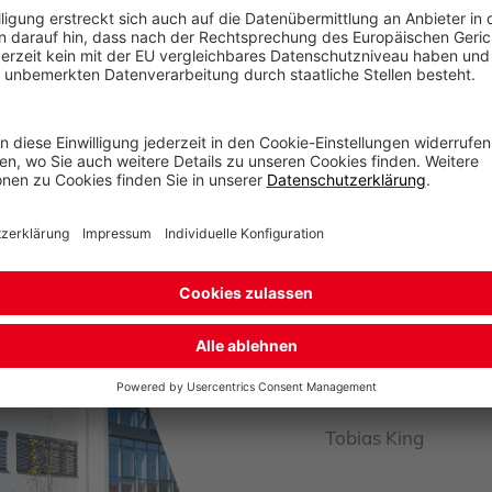
htete Aussagen zu erwarteten Synergien, Integration, Wachst
 Risiken, Unsicherheiten und Annahmen erheblich abweichen.
ie zukünftige Entwicklung.
Pressek
Tobias King