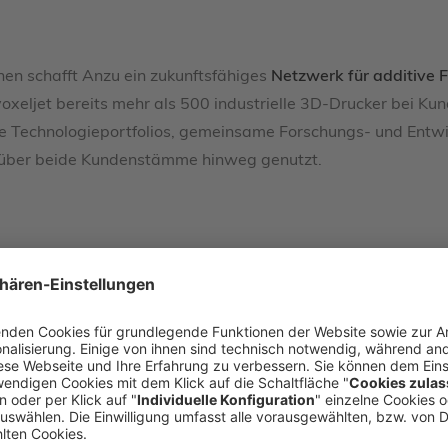
n schafft Anzu ein zukunftsfähiges
Netzwerk für additive 
ljet bereits mehr als 500 industrielle 3D-Drucker bei Kunde
echnologieportfolios, gemeinsame Forschungs- und Entwickl
 über beide Kundenstämme hinweg genutzt.
t, die sich auf Clean-Tech-, Industrie- und Life-Science-Te
Das Unternehmen unterstützt Unternehmungen dabei, Innovati
folgreich zu kommerzialisieren. Im Jahr 2024 verwaltete An
n