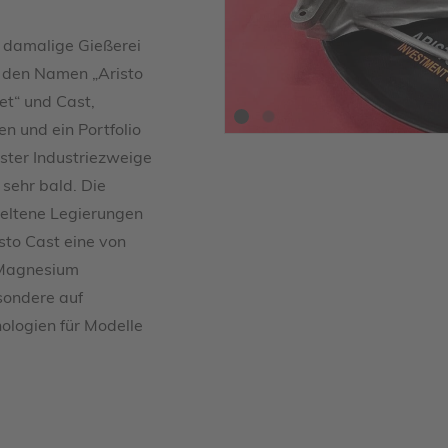
e damalige Gießerei
 den Namen „Aristo
net“ und Cast,
en und ein Portfolio
ster Industriezweige
sehr bald. Die
 seltene Legierungen
sto Cast eine von
e Magnesium
sondere auf
ologien für Modelle