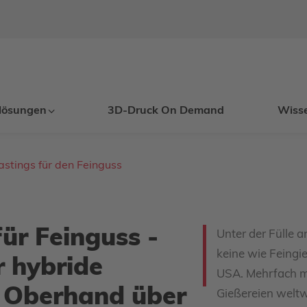
lösungen
3D-Druck On Demand
Wiss
astings für den Feinguss
ür Feinguss -
Unter der Fülle a
keine wie Feingie
 hybride
USA. Mehrfach mi
e Oberhand über
Gießereien weltw