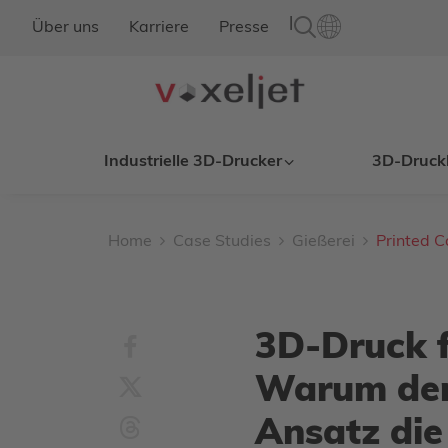
|
Über uns
Karriere
Presse
Industrielle 3D-Drucker
3D-Druck
Home
Case Studies
Gießerei
Printed C
3D-Druck f
Warum der
Ansatz di