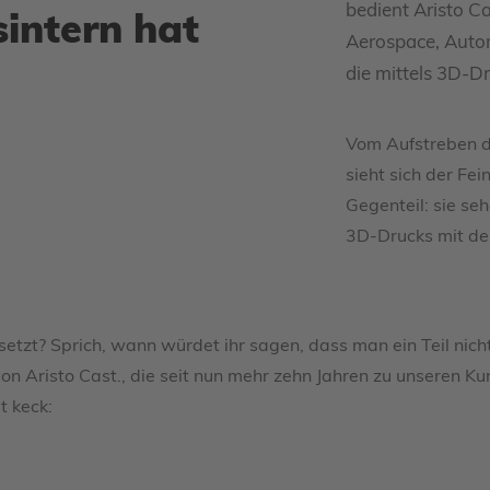
bedient Aristo C
sintern hat
Aerospace, Autom
die mittels 3D-D
Vom Aufstreben d
sieht sich der Fe
Gegenteil: sie se
3D-Drucks mit de
zt? Sprich, wann würdet ihr sagen, dass man ein Teil nicht
 von Aristo Cast., die seit nun mehr zehn Jahren zu unseren 
t keck: