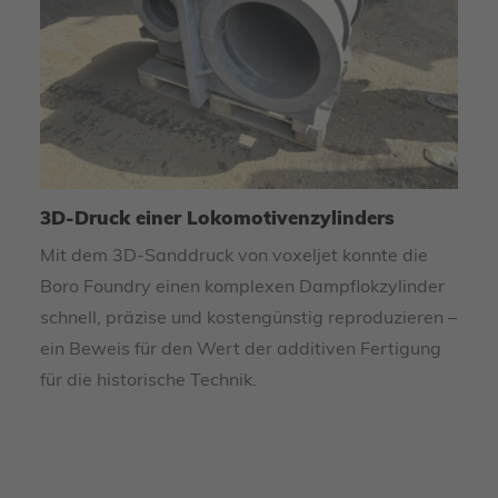
or
3D-Druck einer Lokomotivenzylinders
Mit dem 3D-Sanddruck von voxeljet konnte die
Boro Foundry einen komplexen Dampflokzylinder
D-
schnell, präzise und kostengünstig reproduzieren –
ein Beweis für den Wert der additiven Fertigung
3D
C
für die historische Technik.
Li
Ra
vo