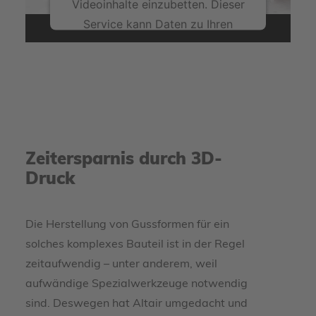
Videoinhalte einzubetten. Dieser
Service kann Daten zu Ihren
Aktivitäten sammeln. Bitte lesen
Sie die Details durch und stimmen
Sie der Nutzung des Service zu,
um dieses Video anzusehen.
Mehr Informationen
Zeitersparnis durch 3D-
Akzeptieren
Druck
powered by
Usercentrics Consent Management
Platform
Die Herstellung von Gussformen für ein
solches komplexes Bauteil ist in der Regel
zeitaufwendig – unter anderem, weil
aufwändige Spezialwerkzeuge notwendig
sind. Deswegen hat Altair umgedacht und