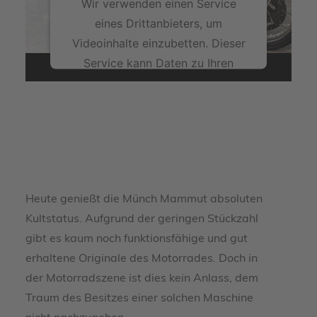
Wir verwenden einen Service
eines Drittanbieters, um
Videoinhalte einzubetten. Dieser
Service kann Daten zu Ihren
Aktivitäten sammeln. Bitte lesen
Sie die Details durch und stimmen
Sie der Nutzung des Service zu,
um dieses Video anzusehen.
Mehr Informationen
Heute genießt die Münch Mammut absoluten
Akzeptieren
Kultstatus. Aufgrund der geringen Stückzahl
powered by
gibt es kaum noch funktionsfähige und gut
Usercentrics Consent Management
erhaltene Originale des Motorrades. Doch in
Platform
der Motorradszene ist dies kein Anlass, dem
Traum des Besitzes einer solchen Maschine