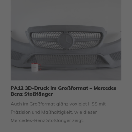
PA12 3D-Druck im Großformat – Mercedes
IC
Benz Stoßfänger
S
Auch im Großformat glänz voxlejet HSS mit
Ge
Präzision und Maßhaltigkeit, wie dieser
3D
Mercedes-Benz Stoßfänger zeigt.
Sa