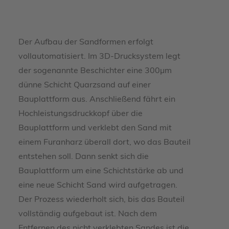
um dieses Video anzusehen.
Mehr Informationen
Der Aufbau der Sandformen erfolgt
Akzeptieren
vollautomatisiert. Im 3D-Drucksystem legt
powered by
der sogenannte Beschichter eine 300µm
Usercentrics Consent Management
dünne Schicht Quarzsand auf einer
Platform
Bauplattform aus. Anschließend fährt ein
Hochleistungsdruckkopf über die
Bauplattform und verklebt den Sand mit
einem Furanharz überall dort, wo das Bauteil
entstehen soll. Dann senkt sich die
Bauplattform um eine Schichtstärke ab und
eine neue Schicht Sand wird aufgetragen.
Der Prozess wiederholt sich, bis das Bauteil
vollständig aufgebaut ist. Nach dem
Entfernen des nicht verklebten Sandes ist die