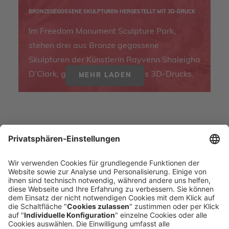
BRONZEGEGOSSENE SKULPTUREN HERGESTELLT MIT 3D-DRUCK
Im Freedom Monument Sculpture Park,
stehen drei aus Bronze gegossene
Skulpturen der Künstlerin Rayvenn Shaleigha
D’Clark, geschaffen mithilfe des 3D-Drucks.
MEHR LADEN